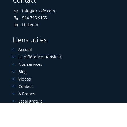
info@driskfx.com

514 795 9155

Linkedin

Liens utiles
Accueil
La différence D-Risk FX
Nos services
Blog
Vidéos
Contact
À Propos
Essai gratuit
Copyright ©2010–2026 Trésorisques Inc. Tous les